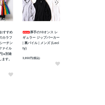
おすすめ
厚手の10オンス レ
オーガニックコッ
のカラフ
ギュラー ジップパーカー
ン100％のスウェットト
 シーチン
| 裏パイル | メンズ (Leci
レーナー
ファイル
ty)
3,960円(税込)
円)※別途
3,950円(税込)
します。