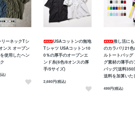
ンリーネックTシ
USAコットンの無地
推し活にも
2オンス オープン
Tシャツ USAコットン10
のカラバリ21色
を使用したヘン
0％の厚手のオープンエ
ルトートバッグ
ク
ンド糸(6色/8オンスの厚
グ素材の薄手の
手/5サイズ)
バッグ(送料350
税込)
送料を加算いた
2,680円(税込)
499円(税込)