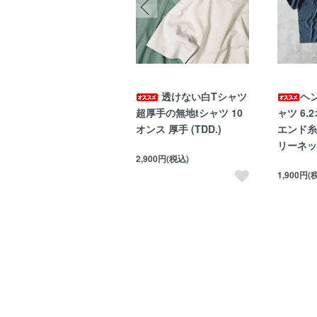
2XL～3XLの大きい
透けない白Tシャツ
ヘ
サイズの無地タンクトッ
超厚手の無地tシャツ 10
ャツ 6.
プ
オンス 厚手 (TDD.)
エンド糸
リーネッ
,675円(税込)
2,900円(税込)
1,900円(