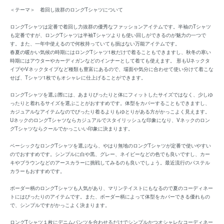
＜テーマ＞ 着回し抜群のロングTシャツについて
ロングTシャツは定番で着回し力抜群の優秀なファッションアイテムです。半袖のTシャツ
も定番ですが、ロングTシャツは半袖Tシャツよりも使い回しができるのが魅力の一つで
す。また、一年中使えるので何枚持っていても損はない万能アイテムです。
春夏の暖かい気候の時期にはロングTシャツ1枚だけで着ることもできますし、秋冬の寒い
時期にはアウターやカーディガンなどのインナーとして着ても使えます。 形もUネックタ
イプやVネックタイプなど種類も豊富にあるので、場面や気分に合わせて使い分けて着こな
せば、Tシャツ1枚でもオシャレに仕上げることができます。
ロングTシャツを選ぶ際には、あまりぴったりと体にフィットしたサイズではなく、少しゆ
ったりと着れるサイズを選ぶことがおすすめです。体型をカバーすることもできますし、
カジュアルなアイテムなのでぴったり着るよりもゆとりがある方がかっこよく見えます。
UネックのロングTシャツならカジュアルでスタイリッシュな印象になり、Vネックのロン
グTシャツならクールでかっこいい印象に決まります。
ベーシックなロングTシャツを選ぶなら、やはり無地のロングTシャツが定番で使いやすい
のでおすすめです。シンプルに白や黒、グレー、ネイビーなどの色でも良いですし、カー
キやブラウンなどのアースカラーに挑戦してみるのも良いでしょう。最近流行のパステル
カラーもおすすめです。
ボーダー柄のロングTシャツも人気があり、マリンテイストにもなるので夏のコーディネー
トにはぴったりのアイテムです。また、ボーダー柄によって体型をカバーできる優れもの
で、シンプルですがかっこよく決まります。
ロングTシャツ１枚にデニムパンツを合わせるだけでシンプルかつオシャレなコーディネー