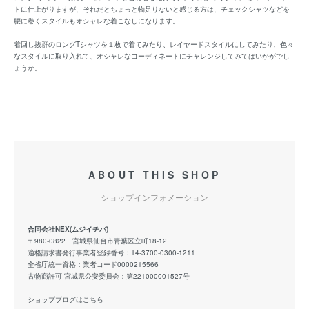
トに仕上がりますが、それだとちょっと物足りないと感じる方は、チェックシャツなどを
腰に巻くスタイルもオシャレな着こなしになります。
着回し抜群のロングTシャツを１枚で着てみたり、レイヤードスタイルにしてみたり、色々
なスタイルに取り入れて、オシャレなコーディネートにチャレンジしてみてはいかがでし
ょうか。
ABOUT THIS SHOP
ショップインフォメーション
合同会社NEX(ムジイチバ)
〒980-0822 宮城県仙台市青葉区立町18-12
適格請求書発行事業者登録番号：T4-3700-0300-1211
全省庁統一資格：業者コード0000215566
古物商許可 宮城県公安委員会：第221000001527号
ショップブログはこちら