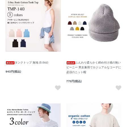
タンクトップ 無地 (5.0oz)
ふんわり柔らかく締め付け感の無い
ビーニー 男女兼用でカジュアルなコーデに
943円(税込)
必須のニット帽
770円(税込)