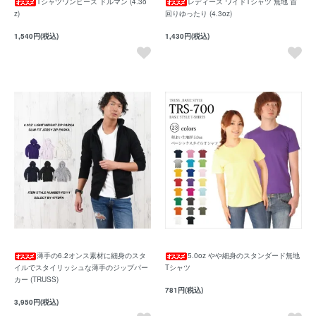
Tシャツワンピース ドルマン (4.3o
レディース ワイドTシャツ 無地 首
z)
回りゆったり (4.3oz)
1,540円(税込)
1,430円(税込)
薄手の6.2オンス素材に細身のスタ
5.0oz やや細身のスタンダード無地
イルでスタイリッシュな薄手のジップパー
Tシャツ
カー (TRUSS)
781円(税込)
3,950円(税込)