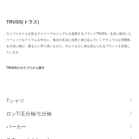
TRUSS(トラス)
ライフスタイルを彩るデイリーでカジュアルを提案するブランドTRUSS。生活に根付いた
ベーシックなアイテムを中心に、毎日の生活に自然と溶け込んでいくナチュラルな雰囲気
を大切に掲げ、着る人に寄り添いながら、今よりも少し色を添えられるブランドを目指し
ています。
TRUSSのカテゴリから探す
グループ一覧
Tシャツ
ロンT/五分袖/七分袖
パーカー