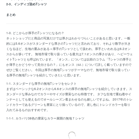
2-3、
インディゴ染めTシャツ
まとめ
1-0. どこからが厚手のTシャツになるの？
ネットショップだと商品の写真だけでは厚さはわかりづらいことがあると思います。一般
的には5.6オンスがスタンダードな厚さのTシャツだと言われており、それより数字が大き
くなるほど、生地の重みがある＝厚手のTシャツとして扱われ、厚手といわれるは6.2オン
スからが多いです。 無地市場で取り扱っている最大は7.1オンスの厚さがあり、ヘビーウェ
イトTシャツとも呼ばれています。 「オンス」については以前のコラム「
Tシャツの厚手と
か薄手とかどうやって見分けるの？
」にもオンス（oz.）について詳しく載っていますので
ぜひご覧ください。 今回は厚手の無地Tシャツがテーマなので、無地市場で取り扱ってい
る厚手の無地Tシャツを紹介していきたいと思います。
1-1. スタンダードな厚手の無地Tシャツをセレクト
まずはベーシックな6.2オンスから6.6オンスの厚手の無地Tシャツを紹介していきます。ス
タンダードな厚みなのでカラーやサイズが豊富なのも特徴です。 タフな生地で重ね着やイ
ンナーとしても使えるのでオールシーズン着まわせるのも嬉しいですよね。 2017年のトレ
ンドカラーであるグリーンも豊富にとり揃っているので、差し色にトレンドカラーを取り
入れてみるものおすすめです。
1-1-1. カラバリ38色の豊富なカラー展開の無地Ｔシャツ