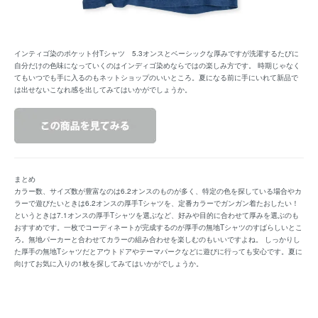
インティゴ染のポケット付Tシャツ 5.3オンスとベーシックな厚みですが洗濯するたびに
自分だけの色味になっていくのはインディゴ染めならではの楽しみ方です。 時期じゃなく
てもいつでも手に入るのもネットショップのいいところ。夏になる前に手にいれて新品で
は出せないこなれ感を出してみてはいかがでしょうか。
まとめ
カラー数、サイズ数が豊富なのは6.2オンスのものが多く、特定の色を探している場合やカ
ラーで遊びたいときは6.2オンスの厚手Tシャツを、定番カラーでガンガン着たおしたい！
というときは7.1オンスの厚手Tシャツを選ぶなど、好みや目的に合わせて厚みを選ぶのも
おすすめです。一枚でコーディネートが完成するのが厚手の無地Tシャツのすばらしいとこ
ろ。無地パーカーと合わせてカラーの組み合わせを楽しむのもいいですよね。 しっかりし
た厚手の無地Tシャツだとアウトドアやテーマパークなどに遊びに行っても安心です。夏に
向けてお気に入りの1枚を探してみてはいかがでしょうか。