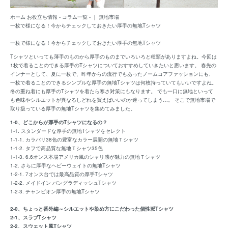
ホーム
お役立ち情報 - コラム一覧 - ｜ 無地市場
一枚で様になる！今からチェックしておきたい厚手の無地Tシャツ
一枚で様になる！今からチェックしておきたい厚手の無地Tシャツ
Tシャツといっても薄手のものから厚手のものまでいろいろと種類がありますよね。今回は
1枚で着ることのできる厚手のTシャツについておすすめしていきたいと思います。 春先の
インナーとして、夏に一枚で、昨年からの流行でもあったノームコアファッションにも、
一枚で着ることのできるシンプルな厚手の無地Tシャツは何枚持っていてもいいですよね。
冬の重ね着にも厚手のTシャツを着たら寒さ対策にもなります。 でも一口に無地といって
も色味やシルエットが異なるしどれを買えばいいのか迷ってしまう…。 そこで無地市場で
取り扱っている厚手の無地Tシャツを集めてみました。
1-0、
どこからが厚手のTシャツになるの？
1-1.
スタンダードな厚手の無地Tシャツをセレクト
1-1-1.
カラバリ38色の豊富なカラー展開の無地Ｔシャツ
1-1-2.
タフで高品質な無地Ｔシャツ35色
1-1-3.
6.6オンス本場アメリカ風のシャリ感が魅力の無地Ｔシャツ
1-2.
さらに厚手なヘビーウェイトの無地Tシャツ
1-2-1.
7オンス台では最高品質の厚手Tシャツ
1-2-2.
メイドイン バングラディッシュTシャツ
1-2-3.
チャンピオン厚手の無地Tシャツ
2-0、
ちょっと番外編～シルエットや染め方にこだわった個性派Tシャツ
2-1、
スラブTシャツ
2-2、
スウェット風Tシャツ