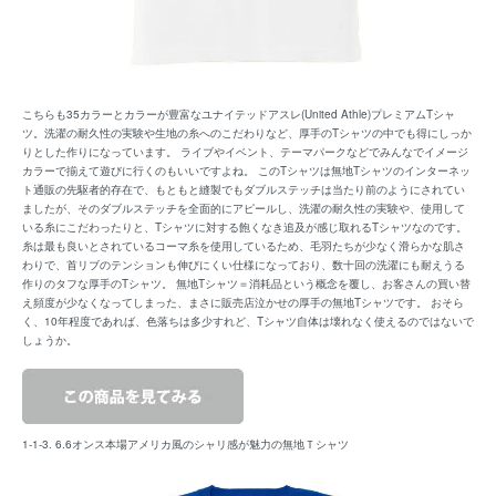
こちらも35カラーとカラーが豊富なユナイテッドアスレ(United Athle)プレミアムTシャ
ツ。洗濯の耐久性の実験や生地の糸へのこだわりなど、厚手のTシャツの中でも得にしっか
りとした作りになっています。 ライブやイベント、テーマパークなどでみんなでイメージ
カラーで揃えて遊びに行くのもいいですよね。 このTシャツは無地Tシャツのインターネッ
ト通販の先駆者的存在で、もともと縫製でもダブルステッチは当たり前のようにされてい
ましたが、そのダブルステッチを全面的にアピールし、洗濯の耐久性の実験や、使用して
いる糸にこだわったりと、Tシャツに対する飽くなき追及が感じ取れるTシャツなのです。
糸は最も良いとされているコーマ糸を使用しているため、毛羽たちが少なく滑らかな肌さ
わりで、首リブのテンションも伸びにくい仕様になっており、数十回の洗濯にも耐えうる
作りのタフな厚手のTシャツ。 無地Tシャツ＝消耗品という概念を覆し、お客さんの買い替
え頻度が少なくなってしまった、まさに販売店泣かせの厚手の無地Tシャツです。 おそら
く、10年程度であれば、色落ちは多少すれど、Tシャツ自体は壊れなく使えるのではないで
しょうか。
1-1-3. 6.6オンス本場アメリカ風のシャリ感が魅力の無地Ｔシャツ