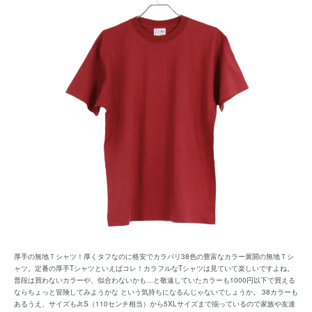
厚手の無地Ｔシャツ！厚くタフなのに格安でカラバリ38色の豊富なカラー展開の無地Ｔシ
ャツ。定番の厚手Tシャツといえばコレ！カラフルなTシャツは見ていて楽しいですよね。
普段は買わないカラーや、似合わないかも…と敬遠していたカラーも1000円以下で買える
ならちょっと冒険してみようかな という気持ちになるんじゃないでしょうか。 38カラーも
あるうえ、サイズもJr.S（110センチ相当）から5XLサイズまで揃っているので家族や友達