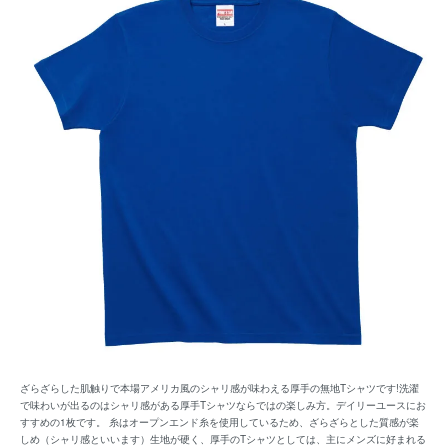
ざらざらした肌触りで本場アメリカ風のシャリ感が味わえる厚手の無地Tシャツです!洗濯
で味わいが出るのはシャリ感がある厚手Tシャツならではの楽しみ方。デイリーユースにお
すすめの1枚です。 糸はオープンエンド糸を使用しているため、ざらざらとした質感が楽
しめ（シャリ感といいます）生地が硬く、厚手のTシャツとしては、主にメンズに好まれる