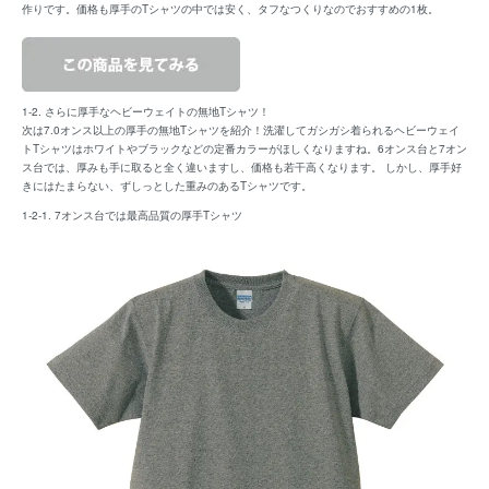
作りです。価格も厚手のTシャツの中では安く、タフなつくりなのでおすすめの1枚。
1-2. さらに厚手なヘビーウェイトの無地Tシャツ！
次は7.0オンス以上の厚手の無地Tシャツを紹介！洗濯してガシガシ着られるヘビーウェイ
トTシャツはホワイトやブラックなどの定番カラーがほしくなりますね。6オンス台と7オン
ス台では、厚みも手に取ると全く違いますし、価格も若干高くなります。 しかし、厚手好
きにはたまらない、ずしっとした重みのあるTシャツです。
1-2-1. 7オンス台では最高品質の厚手Tシャツ