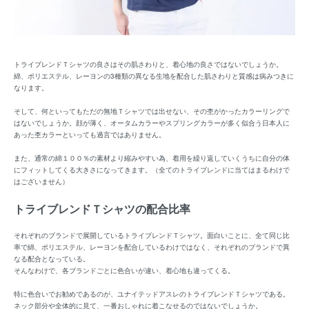
トライブレンドＴシャツの良さはその肌さわりと、着心地の良さではないでしょうか。
綿、ポリエステル、レーヨンの3種類の異なる生地を配合した肌さわりと質感は病みつきに
なります。
そして、何といってもただの無地Ｔシャツでは出せない、その杢がかったカラーリングで
はないでしょうか。顔が薄く、オータムカラーやスプリングカラーが多く似合う日本人に
あった杢カラーといっても過言ではありません。
また、通常の綿１００％の素材より縮みやすい為、着用を繰り返していくうちに自分の体
にフィットしてくる大きさになってきます。（全てのトライブレンドに当てはまるわけで
はございません）
トライブレンドＴシャツの配合比率
それぞれのブランドで展開しているトライブレンドＴシャツ。面白いことに、全て同じ比
率で綿、ポリエステル、レーヨンを配合しているわけではなく、それぞれのブランドで異
なる配合となっている。
そんなわけで、各ブランドごとに色合いが違い、着心地も違ってくる。
特に色合いでお勧めであるのが、
ユナイテッドアスレのトライブレンドＴシャツ
である。
ネック部分や全体的に見て、一番おしゃれに着こなせるのではないでしょうか。