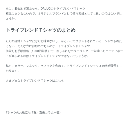
次に、着心地で選ぶなら、
DALUCのトライブレンドＴシャツ
襟元にタグもないので、オリジナルブランドとして使う素材としても良いのではないでし
ょうか。
トライブレンドＴシャツのまとめ
ただの無地Ｔシャツだけだと味気ないし、かといってプリントされているＴシャツも着た
くない。そんな方にお勧めであるのが、トライブレンドＴシャツ。
値段もお手頃価格（1000円前後）で、おしゃれなカラーリング。一味違ったコーディネー
トが楽しめるのはトライブレンドＴシャツではないでしょうか。
私も、カラー、Ｕネック、Ｖネックを含めて、トライブレンドＴシャツは10枚程愛用して
おります。
さまざまなトライブレンドＴシャツはこちら
Tシャツのお役立ち情報 - 過去コラム一覧 -