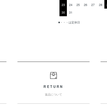
23
24
25
26
27
28
30
31
■・・・は定休日
RETURN
返品について