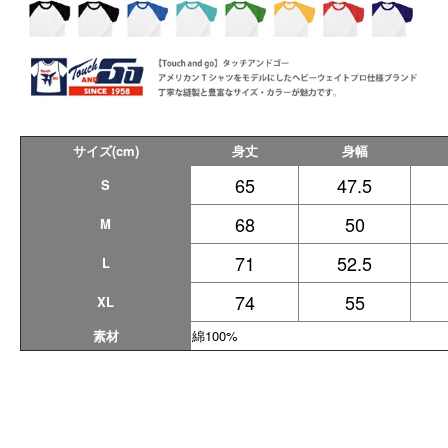
サイズ(cm)
身丈
身幅
65
47.5
S
68
50
M
71
52.5
L
74
55
XL
素材
綿100%