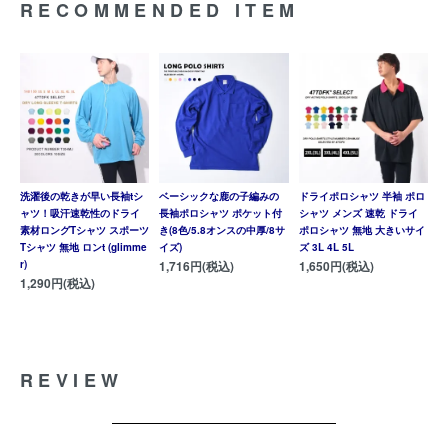
RECOMMENDED ITEM
洗濯後の乾きが早い長袖tシ
ベーシックな鹿の子編みの
ドライポロシャツ 半袖 ポロ
ャツ！吸汗速乾性のドライ
長袖ポロシャツ ポケット付
シャツ メンズ 速乾 ドライ
素材ロングTシャツ スポーツ
き(8色/5.8オンスの中厚/8サ
ポロシャツ 無地 大きいサイ
Tシャツ 無地 ロンt (glimme
イズ)
ズ 3L 4L 5L
r)
1,716円(税込)
1,650円(税込)
1,290円(税込)
REVIEW