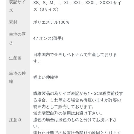
表記サイ
XS、S、M、L、XL、XXL、XXXL、XXXXLサイ
ズ（8サイズ）
ズ
素材
ポリエステル100％
生地の厚
4.1オンス(薄手)
さ
日本国内で企画しベトナムで生産しておりま
生産国
す。
生地の伸
程よい伸縮性
縮
繊維製品の為サイズ表記から1～2cm程度前後す
る場合、しわ等ある場合も御座いますが許容の
範囲内として販売しております。
蛍光増漂白剤の使用はお避け下さい。
注意点
濃色の場合は淡色のものと分けてお洗い下さ
い。
濡れた状態での放置は色移りの原因となります