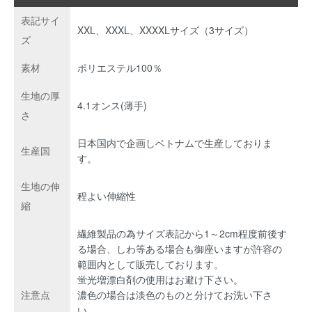
表記サイ
XXL、XXXL、XXXXLサイズ（3サイズ）
ズ
素材
ポリエステル100％
生地の厚
4.1オンス(薄手)
さ
日本国内で企画しベトナムで生産しておりま
生産国
す。
生地の伸
程よい伸縮性
縮
繊維製品の為サイズ表記から1～2cm程度前後す
る場合、しわ等ある場合も御座いますが許容の
範囲内として販売しております。
蛍光増漂白剤の使用はお避け下さい。
注意点
濃色の場合は淡色のものと分けてお洗い下さ
い。