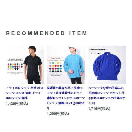
RECOMMENDED ITEM
ドライポロシャツ 半袖 ポロ
洗濯後の乾きが早い長袖tシ
ベーシックな鹿の子編みの
シャツ メンズ 速乾 ドライ
ャツ！吸汗速乾性のドライ
長袖ポロシャツ ポケット付
ポロシャツ 無地
素材ロングTシャツ スポーツ
き(8色/5.8オンスの中厚/8サ
1,430円(税込)
Tシャツ 無地 ロンt (glimme
イズ)
r)
1,716円(税込)
1,290円(税込)