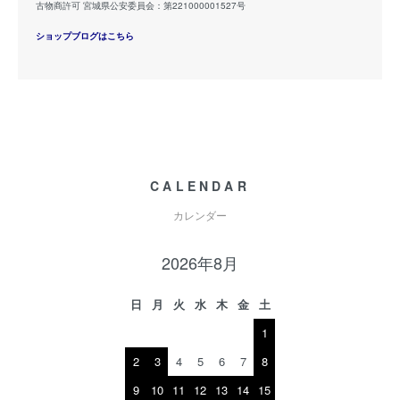
古物商許可 宮城県公安委員会：第221000001527号
ショップブログはこちら
CALENDAR
カレンダー
2026年8月
日
月
火
水
木
金
土
1
2
3
4
5
6
7
8
9
10
11
12
13
14
15