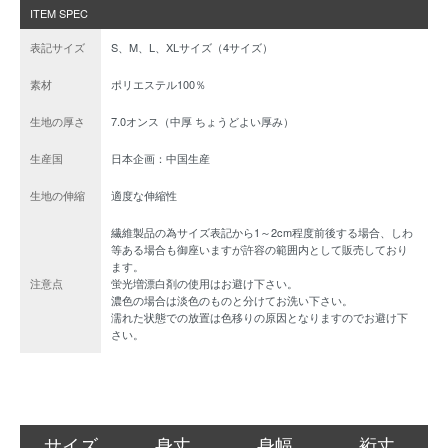
ITEM SPEC
表記サイズ
S、M、L、XLサイズ（4サイズ）
素材
ポリエステル100％
生地の厚さ
7.0オンス（中厚 ちょうどよい厚み）
生産国
日本企画：中国生産
生地の伸縮
適度な伸縮性
繊維製品の為サイズ表記から1～2cm程度前後する場合、しわ
等ある場合も御座いますが許容の範囲内として販売しており
ます。
注意点
蛍光増漂白剤の使用はお避け下さい。
濃色の場合は淡色のものと分けてお洗い下さい。
濡れた状態での放置は色移りの原因となりますのでお避け下
さい。
サイズ
身丈
身幅
裄丈