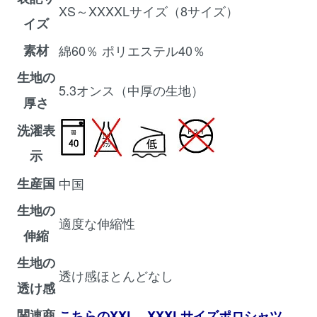
XS～XXXXLサイズ（8サイズ）
イズ
素材
綿60％ ポリエステル40％
生地の
5.3オンス（中厚の生地）
厚さ
洗濯表
示
生産国
中国
生地の
適度な伸縮性
伸縮
生地の
透け感ほとんどなし
透け感
関連商
、
こちらのXXL、XXXLサイズポロシャツ