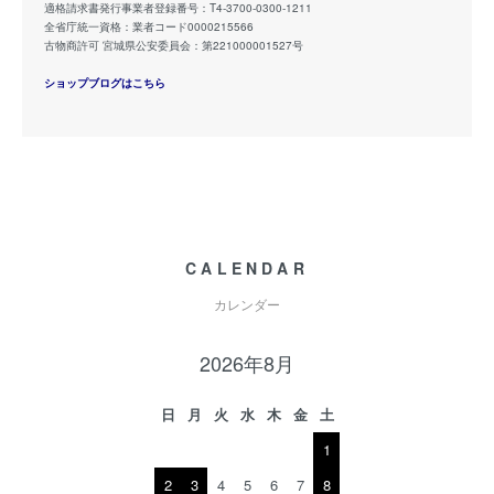
適格請求書発行事業者登録番号：T4-3700-0300-1211
全省庁統一資格：業者コード0000215566
古物商許可 宮城県公安委員会：第221000001527号
ショップブログはこちら
CALENDAR
カレンダー
2026年8月
日
月
火
水
木
金
土
1
2
3
4
5
6
7
8