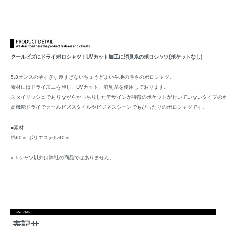
クールビズにドライポロシャツ！UVカット加工に消臭糸のポロシャツ(ポケットなし)
5.3オンスの薄すぎず厚すぎないちょうどよい生地の厚さのポロシャツ。
素材にはドライ加工を施し、UVカット、消臭糸を使用しております。
スタイリッシュでありながらかっちりしたデザインが特徴のポケットが付いていないタイプの
高機能ドライでクールビズスタイルやビジネスシーンでもぴったりのポロシャツです。
■素材
綿60％ ポリエステル40％
※Ｔシャツ以外は弊社の商品ではありません。
表記サ