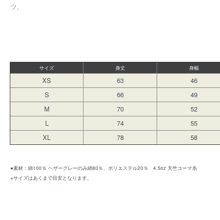
ツ。
サイズ
身丈
身幅
XS
63
46
S
66
49
M
70
52
L
74
55
XL
78
58
●素材：綿100％ ヘザーグレーのみ綿80％、ポリエステル20％ 4.5oz 天竺コーマ糸
※サイズはあくまで目安となります。