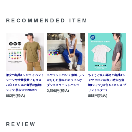
RECOMMENDED ITEM
激安の無地Tシャツ イベント
スウェットパンツ 無地 しっ
ちょうど良い厚さの無地Tシ
シーンや大量枚数にもコス
かりした作りのカラフルな
ャツ コスパが良い激安な無
パ◎ 4オンスの薄手の無地T
ダンススウェットパンツ
地tシャツ(38色 5.6オンス プ
シャツ 格安 (Printstar)
2,598円(税込)
リントスター)
682円(税込)
858円(税込)
REVIEW