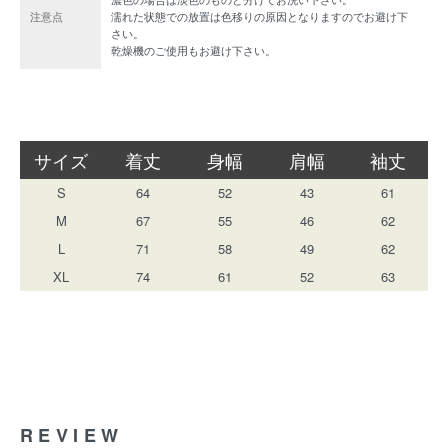
注意点
濡れた状態での放置は色移りの原因となりますのでお避け下
さい。
乾燥機のご使用もお避け下さい。
サイズ
着丈
身幅
肩幅
袖丈
S
64
52
43
61
M
67
55
46
62
L
71
58
49
62
XL
74
61
52
63
REVIEW