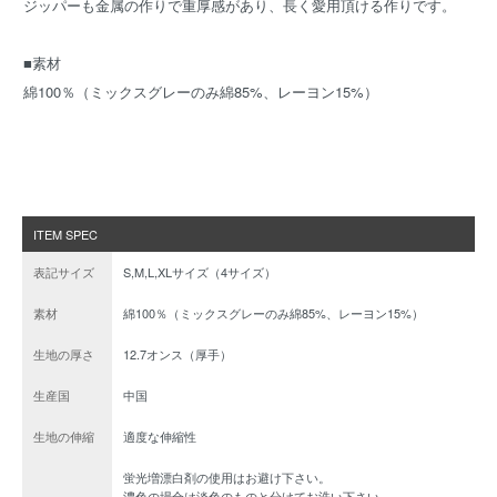
ジッパーも金属の作りで重厚感があり、長く愛用頂ける作りです。
■素材
綿100％（ミックスグレーのみ綿85%、レーヨン15%）
ITEM SPEC
表記サイズ
S,M,L,XLサイズ（4サイズ）
素材
綿100％（ミックスグレーのみ綿85%、レーヨン15%）
生地の厚さ
12.7オンス（厚手）
生産国
中国
生地の伸縮
適度な伸縮性
蛍光増漂白剤の使用はお避け下さい。
濃色の場合は淡色のものと分けてお洗い下さい。