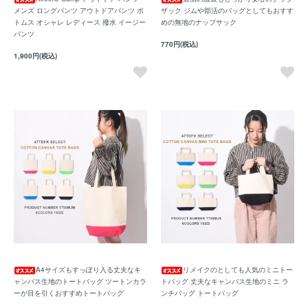
メンズ ロングパンツ アウトドアパンツ ボ
ザック ジムや部活のバッグとしてもおすす
トムス オシャレ レディース 撥水 イージー
めの無地のナップサック
パンツ
770円(税込)
1,900円(税込)
A4サイズもすっぽり入る丈夫なキ
リメイクのとしても人気のミニトー
ャンバス生地のトートバッグ ツートンカラ
トバッグ 丈夫なキャンバス生地のミニ ラ
ーが目を引くおすすめトートバッグ
ンチバッグ トートバッグ